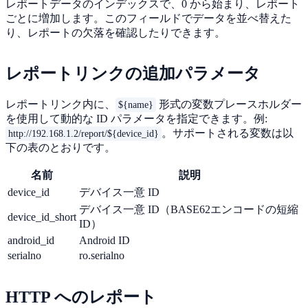
レポートデータのインデックスで、0 から始まり、レポート
ごとに増加します。このフィールドでデータを並べ替えた
り、レポートの欠落を確認したりできます。
レポートリンクの追加パラメータ
レポートリンク内に、
形式の変数プレースホルダー
${name}
を使用して動的な ID パラメータを指定できます。例:
。サポートされる変数は以
http://192.168.1.2/report/${device_id}
下の表のとおりです。
名前
説明
device_id
デバイス一意 ID
デバイス一意 ID（BASE62エンコードの短縮
device_id_short
ID）
android_id
Android ID
serialno
ro.serialno
HTTP へのレポート