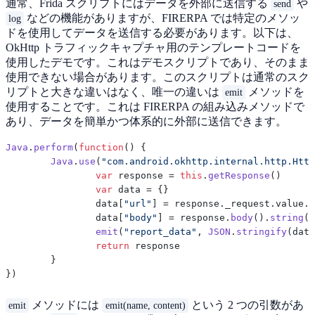
通常、Frida スクリプトにはデータを外部に送信する
や
send
などの機能がありますが、FIRERPA では特定のメソッ
log
ドを使用してデータを送信する必要があります。以下は、
OkHttp トラフィックキャプチャ用のテンプレートコードを
使用したデモです。これはデモスクリプトであり、そのまま
使用できない場合があります。このスクリプトは通常のスク
リプトと大きな違いはなく、唯一の違いは
メソッドを
emit
使用することです。これは FIRERPA の組み込みメソッドで
あり、データを簡単かつ体系的に外部に送信できます。
Java
.
perform
(
function
(
) {

Java
.
use
(
"com.android.okhttp.internal.http.Http
var
 response = 
this
.
getResponse
()

var
 data = {}

                data[
"url"
] = response.
_request
.
value
.
_
                data[
"body"
] = response.
body
().
string
()

emit
(
"report_data"
, 
JSON
.
stringify
(data
return
 response

        }

メソッドには
という 2 つの引数があ
emit
emit(name, content)