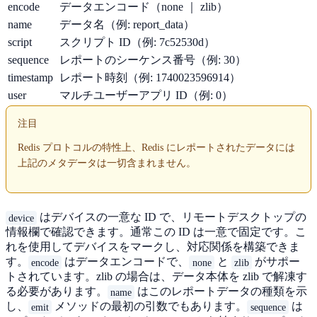
encode
データエンコード（none ｜ zlib）
name
データ名（例: report_data）
script
スクリプト ID（例: 7c52530d）
sequence
レポートのシーケンス番号（例: 30）
timestamp
レポート時刻（例: 1740023596914）
user
マルチユーザーアプリ ID（例: 0）
注目
Redis プロトコルの特性上、Redis にレポートされたデータには
上記のメタデータは一切含まれません。
はデバイスの一意な ID で、リモートデスクトップの
device
情報欄で確認できます。通常この ID は一意で固定です。こ
れを使用してデバイスをマークし、対応関係を構築できま
す。
はデータエンコードで、
と
がサポー
encode
none
zlib
トされています。zlib の場合は、データ本体を zlib で解凍す
る必要があります。
はこのレポートデータの種類を示
name
し、
メソッドの最初の引数でもあります。
は
emit
sequence