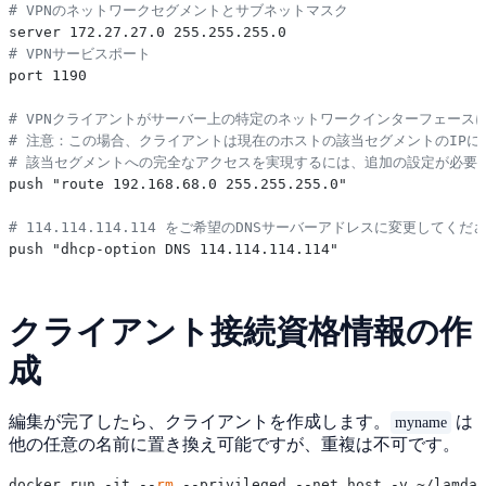
# VPNのネットワークセグメントとサブネットマスク
# VPNサービスポート
port 1190

# VPNクライアントがサーバー上の特定のネットワークインターフェー
# 注意：この場合、クライアントは現在のホストの該当セグメントのIPに
# 該当セグメントへの完全なアクセスを実現するには、追加の設定が必要
push "route 192.168.68.0 255.255.255.0"

# 114.114.114.114 をご希望のDNSサーバーアドレスに変更してくだ
クライアント接続資格情報の作
成
編集が完了したら、クライアントを作成します。
は
myname
他の任意の名前に置き換え可能ですが、重複は不可です。
docker run -it --
rm