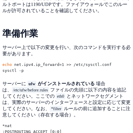
ルトポートは1190/UDPです。ファイアウォールでこのルー
ルが許可されていることを確認してください。
準備作業
サーバー上で以下の変更を行い、次のコマンドを実行する必
要があります。
echo
 net.ipv4.ip_forward=1 >> /etc/sysctl.conf

サーバーに
がインストールされている
場合
ufw
は、
ファイルの先頭に以下の内容を追記
/etc/ufw/before.rules
してください。ここでの
とネットワークセグメント
eth0
は、実際のサーバーのインターフェースと設定に応じて変更
してください。なお、
ルールの前に追加することに注
*filter
意してください（存在する場合）。
*nat

:POSTROUTING ACCEPT [0:0]
