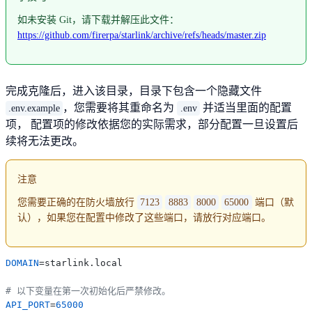
如未安装 Git，请下载并解压此文件：
https://github.com/firerpa/starlink/archive/refs/heads/master.zip
完成克隆后，进入该目录，目录下包含一个隐藏文件
，您需要将其重命名为
并适当里面的配置
.env.example
.env
项， 配置项的修改依据您的实际需求，部分配置一旦设置后
续将无法更改。
注意
您需要正确的在防火墙放行
7123
8883
8000
65000
端口（默
认），如果您在配置中修改了这些端口，请放行对应端口。
DOMAIN
=starlink.local

# 以下变量在第一次初始化后严禁修改。
API_PORT
=
65000