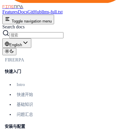
FIRE
RPA
Features
Docs
GitHub
llms-full.txt
Toggle navigation menu
Search docs
English
FIRERPA
快速入门
Intro
快速开始
基础知识
问题汇总
安装与配置