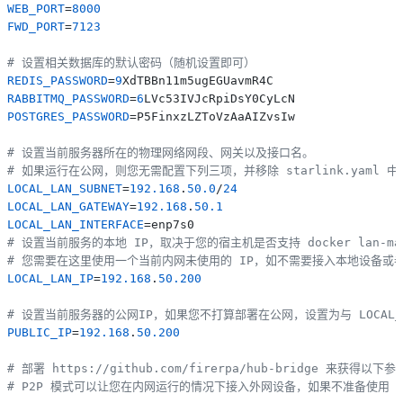
WEB_PORT
=
8000
FWD_PORT
=
7123
# 设置相关数据库的默认密码（随机设置即可）
REDIS_PASSWORD
=
9
RABBITMQ_PASSWORD
=
6
POSTGRES_PASSWORD
=P5FinxzLZToVzAaAIZvsIw

# 设置当前服务器所在的物理网络网段、网关以及接口名。
# 如果运行在公网，则您无需配置下列三项，并移除 starlink.yaml 中的所
LOCAL_LAN_SUBNET
=
192.168
.
50.0
/
24
LOCAL_LAN_GATEWAY
=
192.168
.
50.1
LOCAL_LAN_INTERFACE
# 设置当前服务的本地 IP，取决于您的宿主机是否支持 docker lan-
# 您需要在这里使用一个当前内网未使用的 IP，如不需要接入本地设备或者不支持
LOCAL_LAN_IP
=
192.168
.
50.200
# 设置当前服务器的公网IP，如果您不打算部署在公网，设置为与 LOCAL_L
PUBLIC_IP
=
192.168
.
50.200
# 部署 https://github.com/firerpa/hub-bridge 来获得以下参
# P2P 模式可以让您在内网运行的情况下接入外网设备，如果不准备使用 