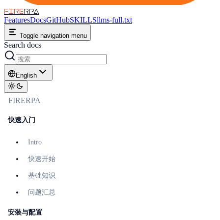
FIRE
RPA
Features
Docs
GitHub
SKILLS
llms-full.txt
Toggle navigation menu
Search docs
English
FIRERPA
快速入门
Intro
快速开始
基础知识
问题汇总
安装与配置