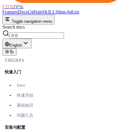
FIRE
RPA
Features
Docs
GitHub
SKILLS
llms-full.txt
Toggle navigation menu
Search docs
English
FIRERPA
快速入门
Intro
快速开始
基础知识
问题汇总
安装与配置