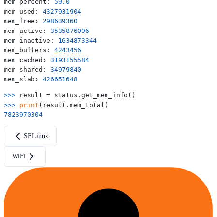
mem_percent: 
59.0
mem_used: 
4327931904
mem_free: 
298639360
mem_active: 
3535876096
mem_inactive: 
1634873344
mem_buffers: 
4243456
mem_cached: 
3193155584
mem_shared: 
34979840
mem_slab: 
426651648
>>> 
>>> 
print
7823970304
SELinux
WiFi