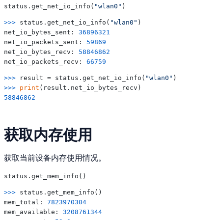
status.get_net_io_info(
"wlan0"
>>> 
status.get_net_io_info(
"wlan0"
)

net_io_bytes_sent: 
36896321
net_io_packets_sent: 
59869
net_io_bytes_recv: 
58846862
net_io_packets_recv: 
66759
>>> 
result = status.get_net_io_info(
"wlan0"
>>> 
print
58846862
获取内存使用
获取当前设备内存使用情况。
>>> 
status.get_mem_info()

mem_total: 
7823970304
mem_available: 
3208761344