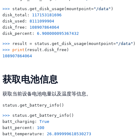
>>> 
status.get_disk_usage(mountpoint=
"/data"
)

disk_total: 
117153181696
disk_used: 
8111099904
disk_free: 
108907864064
disk_percent: 
6.900000095367432
>>> 
result = status.get_disk_usage(mountpoint=
"/data"
>>> 
print
108907864064
获取电池信息
获取当前设备电池电量以及温度等信息。
>>> 
status.get_battery_info()

batt_charging: 
True
batt_percent: 
100
batt_temperature: 
26.899999618530273