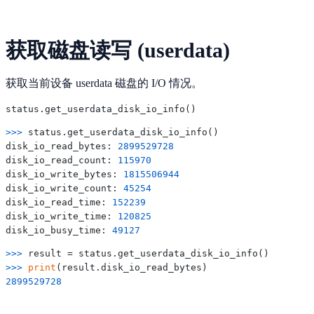
获取磁盘读写 (userdata)
获取当前设备 userdata 磁盘的 I/O 情况。
>>> 
status.get_userdata_disk_io_info()

disk_io_read_bytes: 
2899529728
disk_io_read_count: 
115970
disk_io_write_bytes: 
1815506944
disk_io_write_count: 
45254
disk_io_read_time: 
152239
disk_io_write_time: 
120825
disk_io_busy_time: 
49127
>>> 
>>> 
print
2899529728