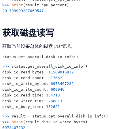
>>> 
print
20.799999237060547
获取磁盘读写
获取当前设备总体的磁盘 I/O 情况。
>>> 
status.get_overall_disk_io_info()

disk_io_read_bytes: 
11569016832
disk_io_read_count: 
917667
disk_io_write_bytes: 
6973407232
disk_io_write_count: 
909946
disk_io_read_time: 
364713
disk_io_write_time: 
268013
disk_io_busy_time: 
152621
>>> 
>>> 
print
6973407232