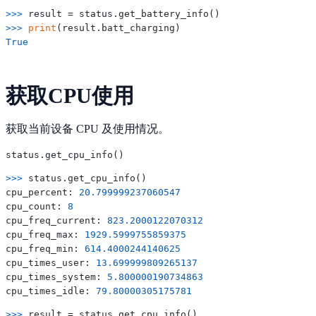
>>> 
>>> 
print
True
获取CPU使用
获取当前设备 CPU 及使用情况。
>>> 
status.get_cpu_info()

cpu_percent: 
20.799999237060547
cpu_count: 
8
cpu_freq_current: 
823.2000122070312
cpu_freq_max: 
1929.5999755859375
cpu_freq_min: 
614.4000244140625
cpu_times_user: 
13.699999809265137
cpu_times_system: 
5.800000190734863
cpu_times_idle: 
79.80000305175781
>>> 