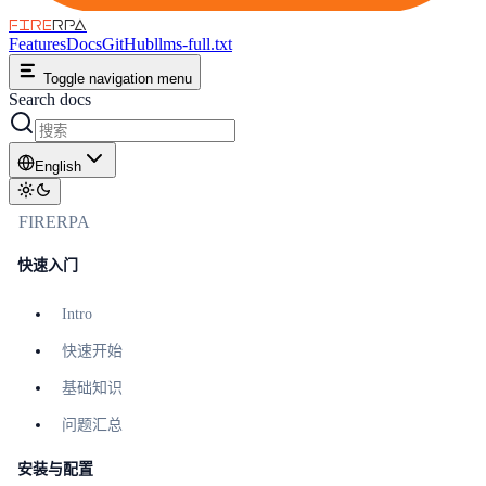
FIRE
RPA
Features
Docs
GitHub
llms-full.txt
Toggle navigation menu
Search docs
English
FIRERPA
快速入门
Intro
快速开始
基础知识
问题汇总
安装与配置