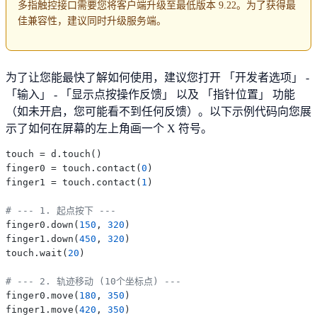
多指触控接口需要您将客户端升级至最低版本 9.22。为了获得最
佳兼容性，建议同时升级服务端。
为了让您能最快了解如何使用，建议您打开 「开发者选项」 -
「输入」 - 「显示点按操作反馈」 以及 「指针位置」 功能
（如未开启，您可能看不到任何反馈）。以下示例代码向您展
示了如何在屏幕的左上角画一个 X 符号。
touch = d.touch()

finger0 = touch.contact(
0
)

finger1 = touch.contact(
1
)

# --- 1. 起点按下 ---
finger0.down(
150
, 
320
)

finger1.down(
450
, 
320
)

touch.wait(
20
)

# --- 2. 轨迹移动 (10个坐标点) ---
finger0.move(
180
, 
350
)

finger1.move(
420
, 
350
)
