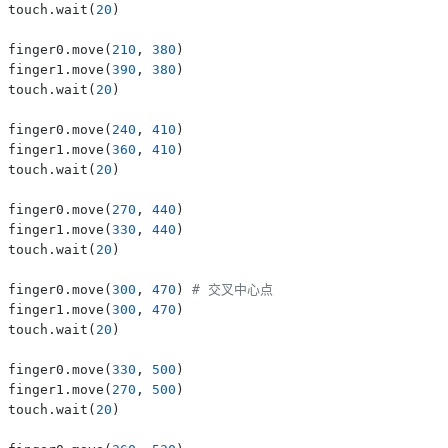
touch.wait(
20
)

finger0.move(
210
, 
380
)

finger1.move(
390
, 
380
)

touch.wait(
20
)

finger0.move(
240
, 
410
)

finger1.move(
360
, 
410
)

touch.wait(
20
)

finger0.move(
270
, 
440
)

finger1.move(
330
, 
440
)

touch.wait(
20
)

finger0.move(
300
, 
470
) 
# 交叉中心点
finger1.move(
300
, 
470
)

touch.wait(
20
)

finger0.move(
330
, 
500
)

finger1.move(
270
, 
500
)

touch.wait(
20
)
