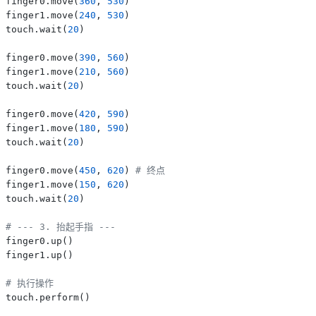
finger0.move(
360
, 
530
)

finger1.move(
240
, 
530
)

touch.wait(
20
)

finger0.move(
390
, 
560
)

finger1.move(
210
, 
560
)

touch.wait(
20
)

finger0.move(
420
, 
590
)

finger1.move(
180
, 
590
)

touch.wait(
20
)

finger0.move(
450
, 
620
) 
# 终点
finger1.move(
150
, 
620
)

touch.wait(
20
)

# --- 3. 抬起手指 ---
finger0.up()

finger1.up()

# 执行操作