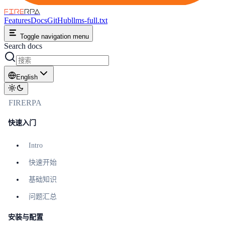
FIRE
RPA
Features
Docs
GitHub
llms-full.txt
Toggle navigation menu
Search docs
English
FIRERPA
快速入门
Intro
快速开始
基础知识
问题汇总
安装与配置