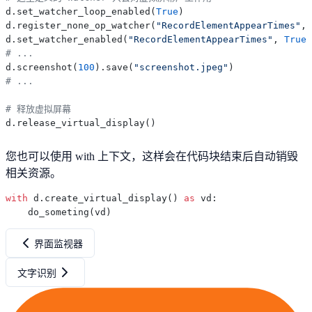
d.set_watcher_loop_enabled(
True
)

d.register_none_op_watcher(
"RecordElementAppearTimes"
, 
d.set_watcher_enabled(
"RecordElementAppearTimes"
, 
True
# ...
d.screenshot(
100
).save(
"screenshot.jpeg"
# ...
# 释放虚拟屏幕
您也可以使用 with 上下文，这样会在代码块结束后自动销毁
相关资源。
with
 d.create_virtual_display() 
as
 vd:

界面监视器
文字识别