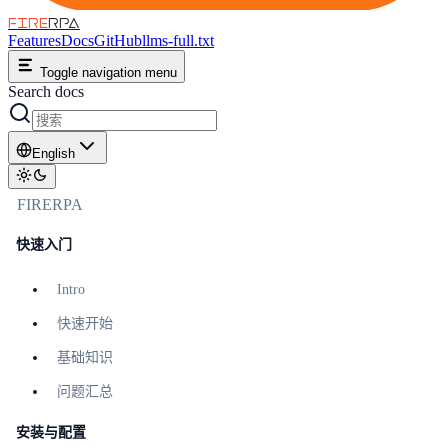
FIRE
RPA
Features
Docs
GitHub
llms-full.txt
Toggle navigation menu
Search docs
English
FIRERPA
快速入门
Intro
快速开始
基础知识
问题汇总
安装与配置