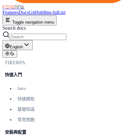
FIRE
RPA
Features
Docs
GitHub
llms-full.txt
Toggle navigation menu
Search docs
English
FIRERPA
快速入門
Intro
快速開始
基礎知識
常見問題
安裝與配置