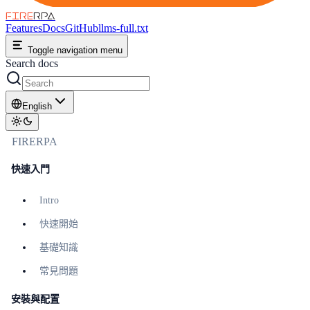
FIRE
RPA
Features
Docs
GitHub
llms-full.txt
Toggle navigation menu
Search docs
English
FIRERPA
快速入門
Intro
快速開始
基礎知識
常見問題
安裝與配置