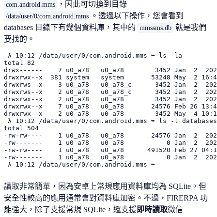
，因此可切換到目錄
com.android.mms
。透過以下操作，您會看到
/data/user/0/com.android.mms
databases 目錄下有幾個資料庫，其中的
就是我們
mmssms.db
要找的。
 λ 10:12 /data/user/0/com.android.mms ➥ ls -la

total 82

drwx------    7 u0_a78   u0_a78        3452 Jan  2  202
drwxrwx--x  381 system   system       53248 May  2 16:4
drwxrws--x    3 u0_a78   u0_a78_c      3452 Jan  2  202
drwxrws--x    2 u0_a78   u0_a78_c      3452 Jan  2  202
drwxrwx--x    2 u0_a78   u0_a78        3452 Jan  2  202
drwxrwx--x    7 u0_a78   u0_a78       24576 Feb 26 13:4
drwxrwx--x    2 u0_a78   u0_a78        3452 May  4 10:1
 λ 10:12 /data/user/0/com.android.mms ➥ ls -l databases
total 504

-rw-rw----    1 u0_a78   u0_a78       24576 Jan  2  202
-rw-------    1 u0_a78   u0_a78           0 Jan  2  202
-rw-rw----    1 u0_a78   u0_a78      491520 Feb 27 04:1
-rw-------    1 u0_a78   u0_a78           0 Jan  2  202
讀取非常簡單，因為安卓上常規應用資料庫均為 SQLite。但
安全性較高的應用通常會對資料庫加密。不過，FIRERPA 功
能強大，除了支援常規 SQLite，還支援
即時讀取
微信