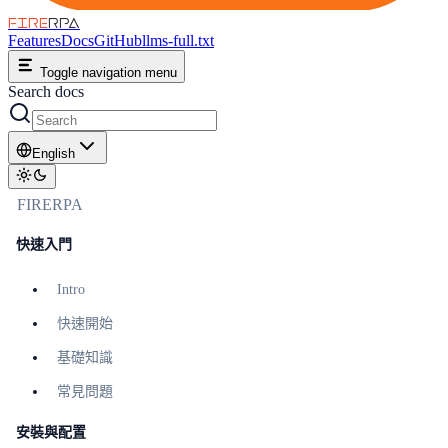
FIRE
RPA
Features
Docs
GitHub
llms-full.txt
Toggle navigation menu
Search docs
English
FIRERPA
快速入門
Intro
快速開始
基礎知識
常見問題
安裝與配置