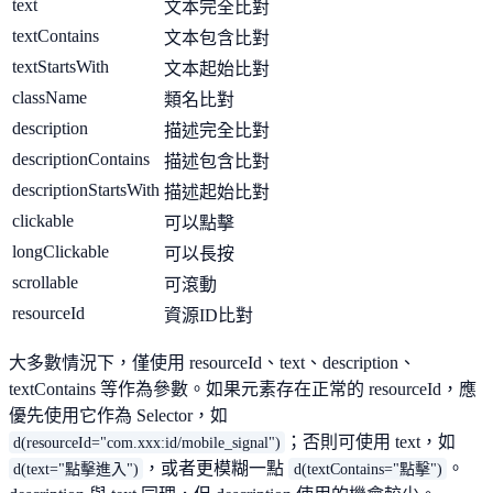
text
文本完全比對
textContains
文本包含比對
textStartsWith
文本起始比對
className
類名比對
description
描述完全比對
descriptionContains
描述包含比對
descriptionStartsWith
描述起始比對
clickable
可以點擊
longClickable
可以長按
scrollable
可滾動
resourceId
資源ID比對
大多數情況下，僅使用 resourceId、text、description、
textContains 等作為參數。如果元素存在正常的 resourceId，應
優先使用它作為 Selector，如
；否則可使用 text，如
d(resourceId="com.xxx:id/mobile_signal")
，或者更模糊一點
。
d(text="點擊進入")
d(textContains="點擊")